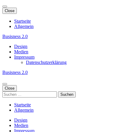
Skip
to
Close
content
(Press
Startseite
Enter)
Allgemein
Busisness 2.0
Design
Medien
Impressum
Datenschutzerklärung
Busisness 2.0
Close
Suchen
nach:
Startseite
Allgemein
Design
Medien
Impressum