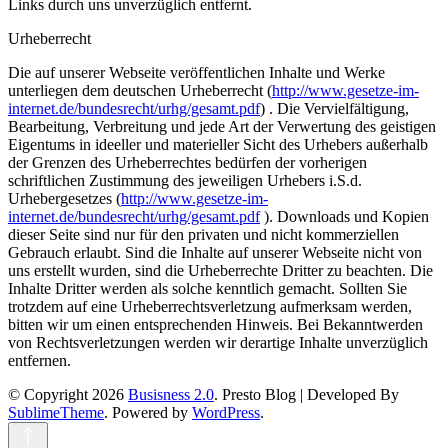
Links durch uns unverzüglich entfernt.
Urheberrecht
Die auf unserer Webseite veröffentlichen Inhalte und Werke
unterliegen dem deutschen Urheberrecht (
http://www.gesetze-im-
internet.de/bundesrecht/urhg/gesamt.pdf
) . Die Vervielfältigung,
Bearbeitung, Verbreitung und jede Art der Verwertung des geistigen
Eigentums in ideeller und materieller Sicht des Urhebers außerhalb
der Grenzen des Urheberrechtes bedürfen der vorherigen
schriftlichen Zustimmung des jeweiligen Urhebers i.S.d.
Urhebergesetzes (
http://www.gesetze-im-
internet.de/bundesrecht/urhg/gesamt.pdf
). Downloads und Kopien
dieser Seite sind nur für den privaten und nicht kommerziellen
Gebrauch erlaubt. Sind die Inhalte auf unserer Webseite nicht von
uns erstellt wurden, sind die Urheberrechte Dritter zu beachten. Die
Inhalte Dritter werden als solche kenntlich gemacht. Sollten Sie
trotzdem auf eine Urheberrechtsverletzung aufmerksam werden,
bitten wir um einen entsprechenden Hinweis. Bei Bekanntwerden
von Rechtsverletzungen werden wir derartige Inhalte unverzüglich
entfernen.
© Copyright 2026
Busisness 2.0
.
Presto Blog | Developed By
SublimeTheme
.
Powered by
WordPress
.