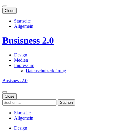
Skip
to
Close
content
(Press
Startseite
Enter)
Allgemein
Busisness 2.0
Design
Medien
Impressum
Datenschutzerklärung
Busisness 2.0
Close
Suchen
nach:
Startseite
Allgemein
Design